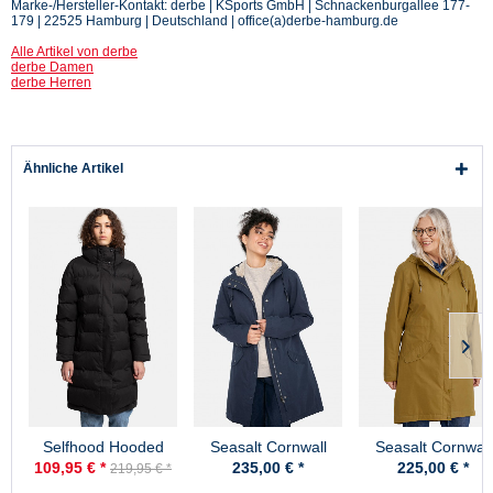
Marke-/Hersteller-Kontakt: derbe | KSports GmbH | Schnackenburgallee 177-
179 | 22525 Hamburg | Deutschland | office(a)derbe-hamburg.de
Alle Artikel von derbe
derbe Damen
derbe Herren
Ähnliche Artikel
Selfhood Hooded
Seasalt Cornwall
Seasalt Cornwall
Puffer Coat Damen
Plant Hunter 2
Plant Hunter 2
109,95 € *
235,00 € *
225,00 € *
219,95 € *
Wintermantel
Regenjacke Midnight
Regenjacke Oak