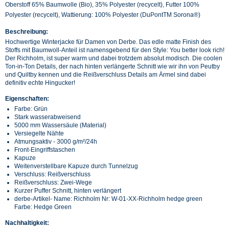
Oberstoff 65% Baumwolle (Bio), 35% Polyester (recycelt), Futter 100%
Polyester (recycelt), Wattierung: 100% Polyester (DuPontTM Sorona®)
Beschreibung:
Hochwertige Winterjacke für Damen von Derbe. Das edle matte Finish des
Stoffs mit Baumwoll-Anteil ist namensgebend für den Style: You better look rich!
Der Richholm, ist super warm und dabei trotzdem absolut modisch. Die coolen
Ton-in-Ton Details, der nach hinten verlängerte Schnitt wie wir ihn von Peutby
und Quiltby kennen und die Reißverschluss Details am Ärmel sind dabei
definitiv echte Hingucker!
Eigenschaften:
Farbe: Grün
Stark wasserabweisend
5000 mm Wassersäule (Material)
Versiegelte Nähte
Atmungsaktiv - 3000 g/m²/24h
Front-Eingriffstaschen
Kapuze
Weitenverstellbare Kapuze durch Tunnelzug
Verschluss: Reißverschluss
Reißverschluss: Zwei-Wege
Kurzer Puffer Schnitt, hinten verlängert
derbe-Artikel- Name: Richholm Nr: W-01-XX-Richholm hedge green
Farbe: Hedge Green
Nachhaltigkeit: