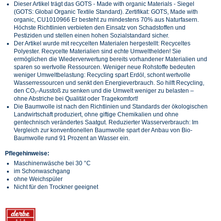
Dieser Artikel trägt das GOTS - Made with organic Materials - Siegel
(GOTS: Global Organic Textile Standard). Zertifikat: GOTS, Made with
organic, CU1010966 Er besteht zu mindestens 70% aus Naturfasern.
Höchste Richtlinien verbieten den Einsatz von Schadstoffen und
Pestiziden und stellen einen hohen Sozialstandard sicher.
Der Artikel wurde mit recycelten Materialen hergestellt: Recyceltes
Polyester. Recycelte Materialien sind echte Umwelthelden! Sie
ermöglichen die Wiederverwertung bereits vorhandener Materialien und
sparen so wertvolle Ressourcen. Weniger neue Rohstoffe bedeuten
weniger Umweltbelastung: Recycling spart Erdöl, schont wertvolle
Wasserressourcen und senkt den Energieverbrauch. So hilft Recycling,
den CO₂-Ausstoß zu senken und die Umwelt weniger zu belasten –
ohne Abstriche bei Qualität oder Tragekomfort!
Die Baumwolle ist nach den Richtlinien und Standards der ökologischen
Landwirtschaft produziert, ohne giftige Chemikalien und ohne
gentechnisch verändertes Saatgut. Reduzierter Wasserverbrauch: Im
Vergleich zur konventionellen Baumwolle spart der Anbau von Bio-
Baumwolle rund 91 Prozent an Wasser ein.
Pflegehinweise:
Maschinenwäsche bei 30 °C
im Schonwaschgang
ohne Weichspüler
Nicht für den Trockner geeignet