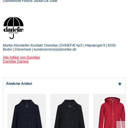
Danewillow Fleece Jacket Dk Slate
Marke-/Hersteller-Kontakt: Danefae | DANEFÆ ApS | Højvænget 9 | 8330
Beder | Dänemark | kundeservice(a)danefae.dk
Alle Artikel von Danefae
Danefae Damen
Ähnliche Artikel