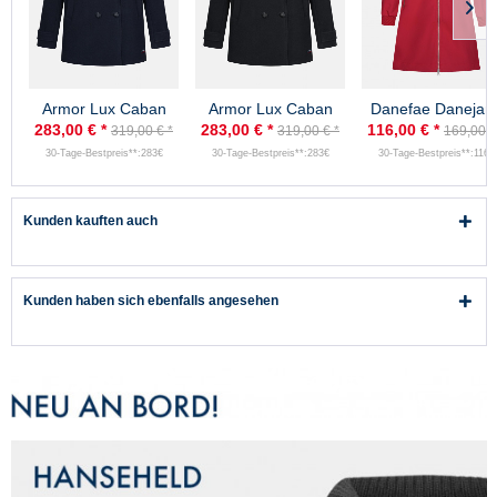
Armor Lux Caban
Armor Lux Caban
Danefae Danejan
Damen Marine
Damen Schwarz
Damen Softshell
283,00 € *
283,00 € *
116,00 € *
319,00 € *
319,00 € *
169,00 €
Penfret
Penfret
Jacke Rot
30-Tage-Bestpreis**:283€
30-Tage-Bestpreis**:283€
30-Tage-Bestpreis**:116€
Kunden kauften auch
Kunden haben sich ebenfalls angesehen