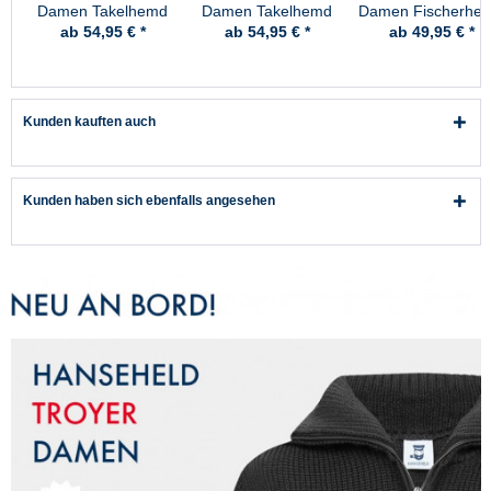
Damen Takelhemd
Damen Takelhemd
Damen Fischerhe
mit Kordel schmal
mit Kordel breit
breit gestreift
ab 54,95 € *
ab 54,95 € *
ab 49,95 € *
gestreift
gestreift
Fischerhemd
Fischerhemd
Kunden kauften auch
Kunden haben sich ebenfalls angesehen