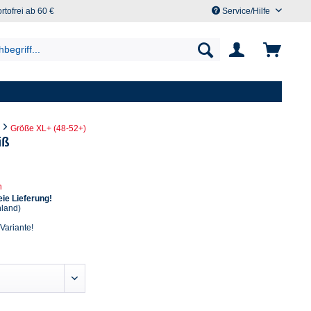
rtofrei ab 60 €
Service/Hilfe
Größe XL+ (48-52+)
iß
n
ie Lieferung!
hland)
 Variante!