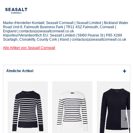
Marke-/Hersteller-Kontakt: Seasalt Cornwall | Seasalt Limited | Bickland Water
Road Unit 8, Falmouth Business Park | TR11 4SZ Falmouth, Cornwall |
England | contactus(a)seasaltcornwall.co.uk
Importeur/Verantwortlich EU: Seasalt Limited | 59/60 Pearse St | P85 X289
Scartagh, Clonakilty, County Cork | Irland | contactus(a)seasaltcornwall.co.uk
Alle Artikel von Seasalt Cornwall
Ähnliche Artikel