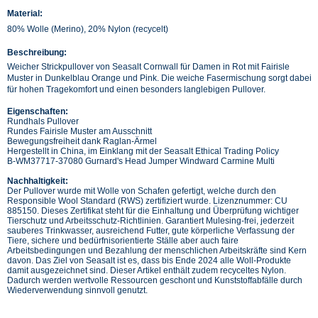
Material:
80% Wolle (Merino), 20% Nylon (recycelt)
Beschreibung:
Weicher Strickpullover von Seasalt Cornwall für Damen in Rot mit Fairisle
Muster in Dunkelblau Orange und Pink. Die weiche Fasermischung sorgt dabei
für hohen Tragekomfort und einen besonders langlebigen Pullover.
Eigenschaften:
Rundhals Pullover
Rundes Fairisle Muster am Ausschnitt
Bewegungsfreiheit dank Raglan-Ärmel
Hergestellt in China, im Einklang mit der Seasalt Ethical Trading Policy
B-WM37717-37080 Gurnard's Head Jumper Windward Carmine Multi
Nachhaltigkeit:
Der Pullover wurde mit Wolle von Schafen gefertigt, welche durch den
Responsible Wool Standard (RWS) zertifiziert wurde. Lizenznummer: CU
885150. Dieses Zertifikat steht für die Einhaltung und Überprüfung wichtiger
Tierschutz und Arbeitsschutz-Richtlinien. Garantiert Mulesing-frei, jederzeit
sauberes Trinkwasser, ausreichend Futter, gute körperliche Verfassung der
Tiere, sichere und bedürfnisorientierte Ställe aber auch faire
Arbeitsbedingungen und Bezahlung der menschlichen Arbeitskräfte sind Kern
davon. Das Ziel von Seasalt ist es, dass bis Ende 2024 alle Woll-Produkte
damit ausgezeichnet sind. Dieser Artikel enthält zudem recyceltes Nylon.
Dadurch werden wertvolle Ressourcen geschont und Kunststoffabfälle durch
Wiederverwendung sinnvoll genutzt.