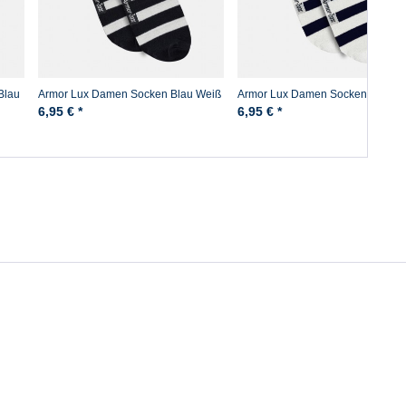
Blau
Armor Lux Damen Socken Blau Weiß
Armor Lux Damen Socken Weiß B
Gestreift Chaussettes Nona
Gestreift Chaussettes Nona
6,95 € *
6,95 € *