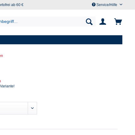
rtofrei ab 60 €
Service/Hilfe
en
n
 Variante!