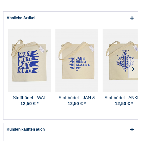
Ähnliche Artikel
Stoffbüdel - WAT
Stoffbüdel - JAN &
Stoffbüdel - ANK
MUTT DAT MUTT
HEIN & KLAAS & PIT
& GEDÖNS
12,50 € *
12,50 € *
12,50 € *
Kunden kauften auch