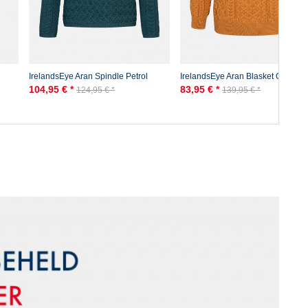
IrelandsEye Aran Spindle Petrol
IrelandsEye Aran Blasket Orange
Damen Pullover Blau Atlantic Blue
Damen Pullover Golden Ochre
104,95 € *
83,95 € *
124,95 € *
139,95 € *