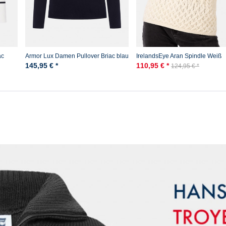
ac
Armor Lux Damen Pullover Briac blau
IrelandsEye Aran Spindle Weiß
Damen Pullover Natural
145,95 € *
110,95 € *
124,95 € *