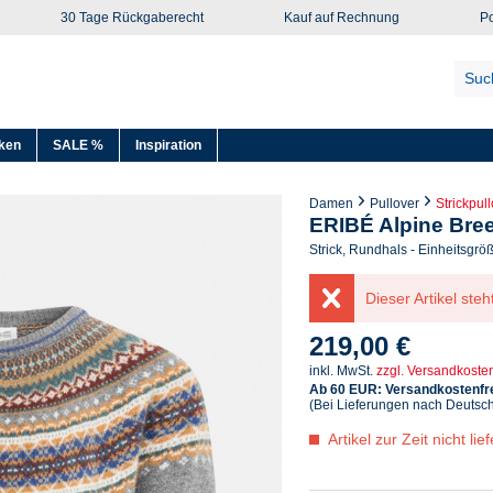
30 Tage Rückgaberecht
Kauf auf Rechnung
Po
ken
SALE %
Inspiration
Damen
Pullover
Strickpul
ERIBÉ Alpine Bree
Strick, Rundhals - Einheitsgrö
Dieser Artikel steh
219,00 €
inkl. MwSt.
zzgl. Versandkoste
Ab 60 EUR: Versandkostenfre
(Bei Lieferungen nach Deutsc
Artikel zur Zeit nicht lief