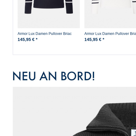
Armor Lux Damen Pullover Briac
Armor Lux Damen Pullover Bri
blau-natur
natur-blau
145,95 € *
145,95 € *