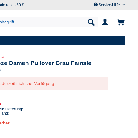
rtofrei ab 60 €
Service/Hilfe
lover
ze Damen Pullover Grau Fairisle
ße
t derzeit nicht zur Verfügung!
n
ie Lieferung!
hland)
erbar.