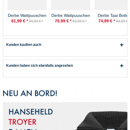
Derbe Wattpuuschen
Derbe Wattpuuschen
Derbe Taai Botte
Pelz Schwarz /
Pelz Schwarz Weiß
Eco Black
61,99 € *
70,99 € *
74,99 € *
89,99 € *
89,99 € *
84,99 € 
Schwarz Damen
Damen Gummistiefel
Gummistiefel
Gummistiefel
Halbschuh
Halbstiefel Schwa
Halbschuh
Kunden kauften auch
Kunden haben sich ebenfalls angesehen